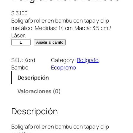
$
3.100
Bolígrafo roller en bambú con tapa y clip
metálico. Medidas: 14 cm. Marca: 3.5 cm /
Láser.
B
Añadir al carrito
o
l
SKU:
Kord
Category:
Bolígrafo
, 
í
Bambo
Ecopromo
g
Descripción
r
a
Valoraciones (0)
f
o
Descripción
K
o
r
Bolígrafo roller en bambú con tapa y clip
d