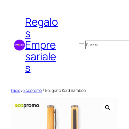
Saltar
al
Regalo
contenido
s
Empre
Buscar
sariale
s
Inicio
/
Ecopromo
/ Bolígrafo Kord Bamboo