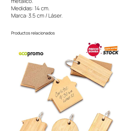
metálico.
B
Medidas: 14 cm.
a
Marca: 3.5 cm / Láser.
m
b
Productos relacionados
o
o
c
a
n
t
i
d
a
d