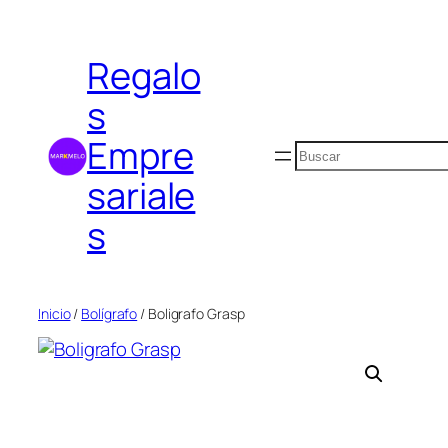
Saltar
al
Regalo
contenido
s
Empre
Buscar
sariale
s
Inicio
/
Bolígrafo
/ Boligrafo Grasp