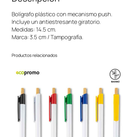
G
r
Bolígrafo plástico con mecanismo push.
a
Incluye un antiestresante giratorio.
s
Medidas: 14.5 cm.
p
Marca: 3.5 cm / Tampografía.
c
a
Productos relacionados
n
t
i
d
a
d