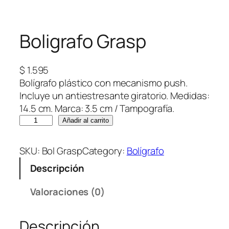
Boligrafo Grasp
$
1.595
Bolígrafo plástico con mecanismo push.
Incluye un antiestresante giratorio. Medidas:
14.5 cm. Marca: 3.5 cm / Tampografía.
B
Añadir al carrito
o
l
SKU:
Bol Grasp
Category:
Bolígrafo
i
Descripción
g
r
Valoraciones (0)
a
f
Descripción
o