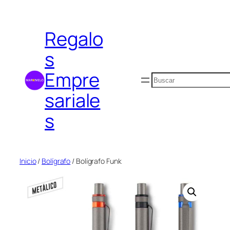
Saltar
al
Regalo
contenido
s
Empre
Buscar
sariale
s
Inicio
/
Bolígrafo
/ Bolígrafo Funk