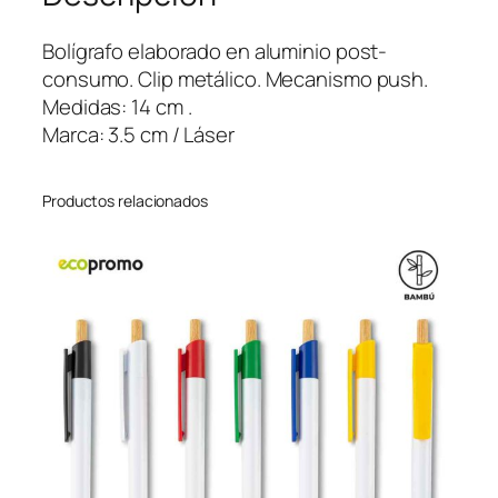
F
u
Bolígrafo elaborado en aluminio post-
n
consumo. Clip metálico. Mecanismo push.
k
Medidas: 14 cm .
c
Marca: 3.5 cm / Láser
a
n
Productos relacionados
t
i
d
a
d