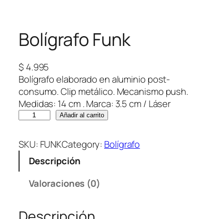
Bolígrafo Funk
$
4.995
Bolígrafo elaborado en aluminio post-
consumo. Clip metálico. Mecanismo push.
Medidas: 14 cm . Marca: 3.5 cm / Láser
B
Añadir al carrito
o
l
SKU:
FUNK
Category:
Bolígrafo
í
Descripción
g
r
Valoraciones (0)
a
f
Descripción
o