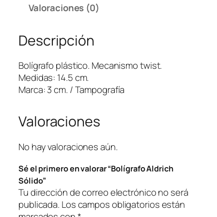
r
Valoraciones (0)
a
f
Descripción
o
A
l
Bolígrafo plástico. Mecanismo twist.
d
Medidas: 14.5 cm.
r
Marca: 3 cm. / Tampografía
i
c
Valoraciones
h
S
ó
No hay valoraciones aún.
l
Sé el primero en valorar “Bolígrafo Aldrich
i
Sólido”
d
Tu dirección de correo electrónico no será
o
publicada.
Los campos obligatorios están
c
marcados con
*