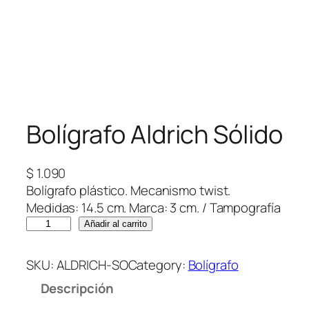
Bolígrafo Aldrich Sólido
$
1.090
Bolígrafo plástico. Mecanismo twist.
Medidas: 14.5 cm. Marca: 3 cm. / Tampografía
B
Añadir al carrito
o
l
SKU:
ALDRICH-SO
Category:
Bolígrafo
í
Descripción
g