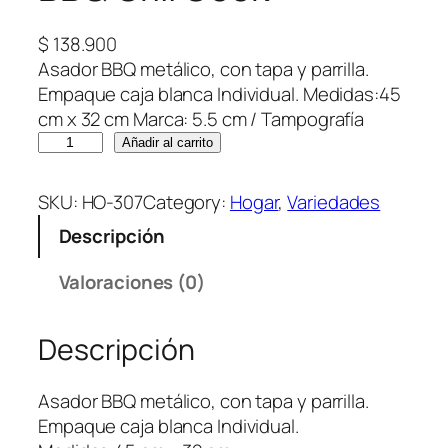
$
138.900
Asador BBQ metálico, con tapa y parrilla.
Empaque caja blanca Individual. Medidas:45
cm x 32 cm Marca: 5.5 cm / Tampografía
B
Añadir al carrito
B
Q
SKU:
HO-307
Category:
Hogar
, 
Variedades
G
Descripción
r
i
Valoraciones (0)
l
l
Descripción
C
o
o
Asador BBQ metálico, con tapa y parrilla.
k
Empaque caja blanca Individual.
c