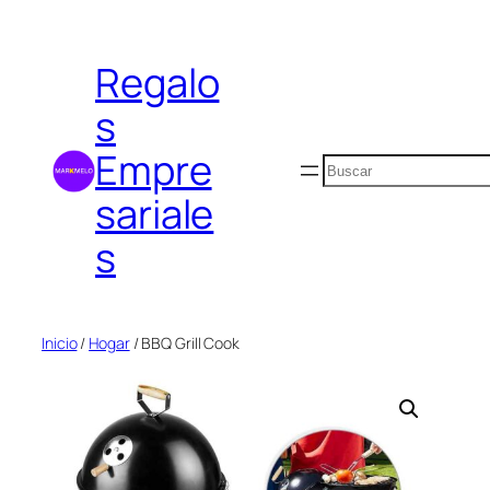
Saltar
al
Regalo
contenido
s
Empre
Buscar
sariale
s
Inicio
/
Hogar
/ BBQ Grill Cook