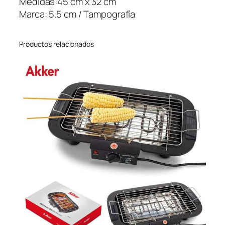
Medidas:45 cm x 32 cm
a
Marca: 5.5 cm / Tampografía
n
t
Productos relacionados
i
d
a
d