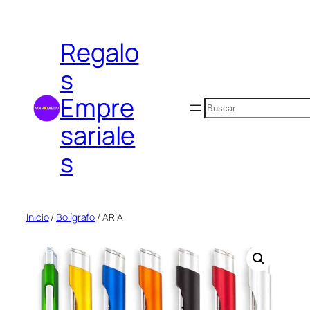
Saltar
al
Regalo
contenido
s
Empre
Buscar
sariale
s
Inicio
/
Bolígrafo
/ ARIA