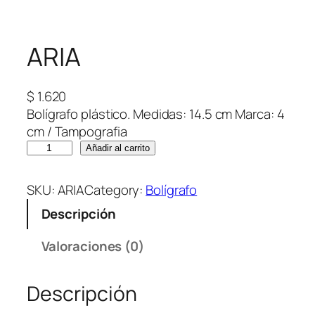
ARIA
$
1.620
Bolígrafo plástico. Medidas: 14.5 cm Marca: 4
cm / Tampografia
A
Añadir al carrito
R
I
SKU:
ARIA
Category:
Bolígrafo
A
Descripción
c
a
Valoraciones (0)
n
t
Descripción
i
d