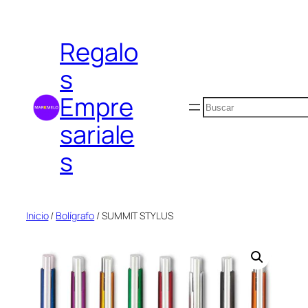
Saltar
al
Regalo
contenido
s
Empre
Buscar
sariale
s
Inicio
/
Bolígrafo
/ SUMMIT STYLUS