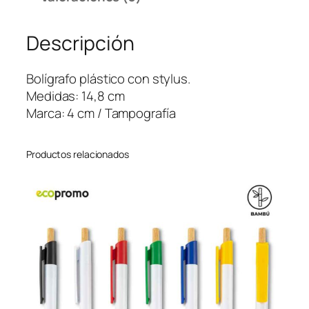
S
T
Descripción
Y
L
U
Bolígrafo plástico con stylus.
S
Medidas: 14,8 cm
c
Marca: 4 cm / Tampografía
a
n
Productos relacionados
t
i
d
a
d