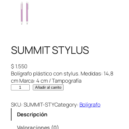
SUMMIT STYLUS
$
1.550
Bolígrafo plástico con stylus. Medidas: 14,8
cm Marca: 4 cm / Tampografía
S
Añadir al carrito
U
M
SKU:
SUMMIT-STY
Category:
Bolígrafo
M
Descripción
I
T
Valoraciones (0)