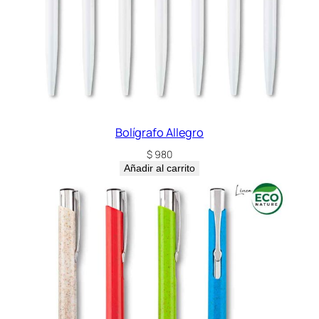
Bolígrafo Allegro
$
980
Añadir al carrito