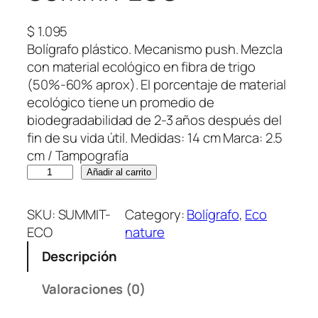
$
1.095
Bolígrafo plástico. Mecanismo push. Mezcla
con material ecológico en fibra de trigo
(50%-60% aprox). El porcentaje de material
ecológico tiene un promedio de
biodegradabilidad de 2-3 años después del
fin de su vida útil. Medidas: 14 cm Marca: 2.5
cm / Tampografía
S
Añadir al carrito
U
M
SKU:
SUMMIT-
Category:
Bolígrafo
, 
Eco
M
ECO
nature
I
Descripción
T
E
Valoraciones (0)
C
O