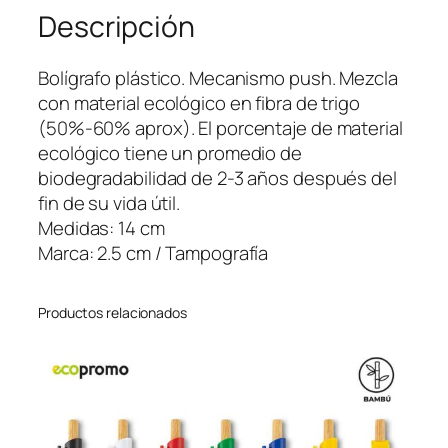
Descripción
c
a
n
Bolígrafo plástico. Mecanismo push. Mezcla
t
con material ecológico en fibra de trigo
i
(50%-60% aprox). El porcentaje de material
d
ecológico tiene un promedio de
a
biodegradabilidad de 2-3 años después del
d
fin de su vida útil.
Medidas: 14 cm
Marca: 2.5 cm / Tampografía
Productos relacionados