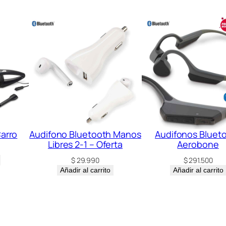
a
n
t
i
d
a
d
Carro
Audifono Bluetooth Manos
Audifonos Bluet
Libres 2-1 – Oferta
Aerobone
$
29.990
$
291.500
Añadir al carrito
Añadir al carrito