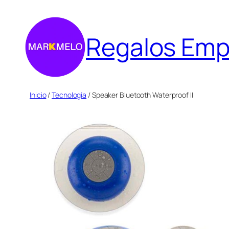
Saltar
al
Regalos Emp
contenido
Inicio
/
Tecnología
/ Speaker Bluetooth Waterproof II