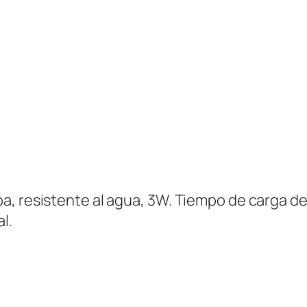
t
h
W
a
t
e
r
p
r
o
a, resistente al agua, 3W. Tiempo de carga de
o
l.
f
I
I
c