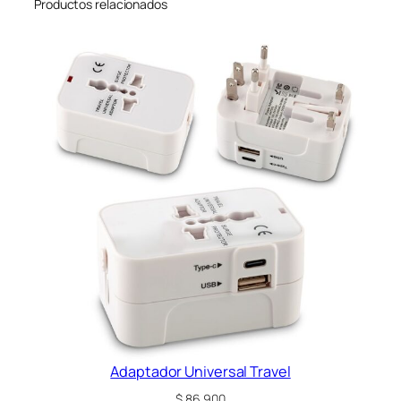
Productos relacionados
c
a
n
t
i
d
a
d
Adaptador Universal Travel
$
86.900