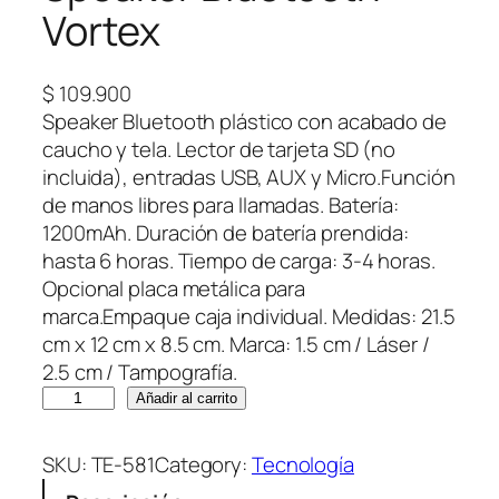
Vortex
$
109.900
Speaker Bluetooth plástico con acabado de
caucho y tela. Lector de tarjeta SD (no
incluida), entradas USB, AUX y Micro.Función
de manos libres para llamadas. Batería:
1200mAh. Duración de batería prendida:
hasta 6 horas. Tiempo de carga: 3-4 horas.
Opcional placa metálica para
marca.Empaque caja individual. Medidas: 21.5
cm x 12 cm x 8.5 cm. Marca: 1.5 cm / Láser /
2.5 cm / Tampografía.
S
Añadir al carrito
p
e
SKU:
TE-581
Category:
Tecnología
a