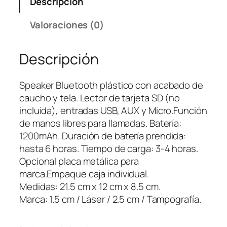
Descripción
k
e
Valoraciones (0)
r
B
Descripción
l
u
e
Speaker Bluetooth plástico con acabado de
t
caucho y tela. Lector de tarjeta SD (no
o
incluida), entradas USB, AUX y Micro.Función
o
de manos libres para llamadas. Batería:
t
1200mAh. Duración de batería prendida:
h
hasta 6 horas. Tiempo de carga: 3-4 horas.
V
Opcional placa metálica para
o
marca.Empaque caja individual.
r
Medidas: 21.5 cm x 12 cm x 8.5 cm.
t
Marca: 1.5 cm / Láser / 2.5 cm / Tampografía.
e
x