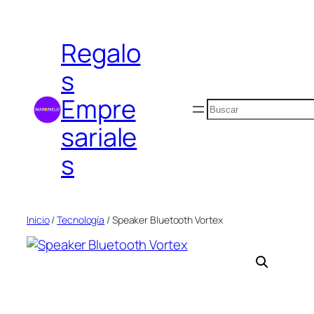
Saltar
al
Regalo
contenido
s
Empre
Buscar
sariale
s
Inicio
/
Tecnología
/ Speaker Bluetooth Vortex