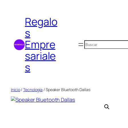
Saltar
al
Regalo
contenido
s
Empre
Buscar
sariale
s
Inicio
/
Tecnología
/ Speaker Bluetooth Dallas