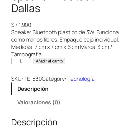
Dallas
$
41.900
Speaker Bluetooth plástico de 3W. Funciona
como manos libres. Empaque caja individual.
Medidas: 7 cm x 7 cm x 6 cm Marca: 3 cm /
Tampografía
S
Añadir al carrito
p
e
SKU:
TE-530
Category:
Tecnología
a
Descripción
k
e
Valoraciones (0)
r
B
Descripción
l
u