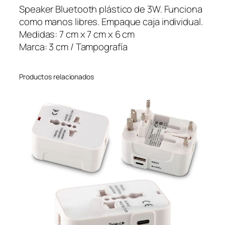
e
Speaker Bluetooth plástico de 3W. Funciona
t
como manos libres. Empaque caja individual.
o
Medidas: 7 cm x 7 cm x 6 cm
o
Marca: 3 cm / Tampografía
t
h
Productos relacionados
D
a
l
l
a
s
c
a
n
t
i
d