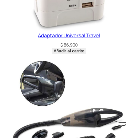
a
d
Adaptador Universal Travel
$
86.900
Añadir al carrito