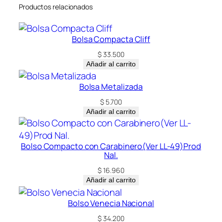
Productos relacionados
o
n
E
Bolsa Compacta Cliff
s
$
33.500
p
Añadir al carrito
a
l
Bolsa Metalizada
d
$
5.700
a
Añadir al carrito
r
(
s
Bolso Compacto con Carabinero(Ver LL-49)Prod
Nal.
o
b
$
16.960
Añadir al carrito
r
e
Bolso Venecia Nacional
p
$
34.200
e