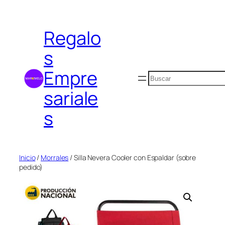
Saltar
al
Regalo
contenido
s
Empre
Buscar
sariale
s
Inicio
/
Morrales
/ Silla Nevera Cooler con Espaldar (sobre
pedido)