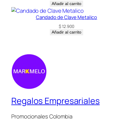
Añadir al carrito
d
i
Candado de Clave Metalico
d
$
12.900
o
Añadir al carrito
)
c
a
n
t
i
d
a
d
Regalos Empresariales
Promocionales Colombia