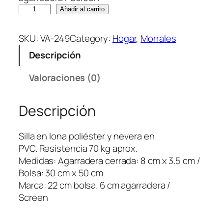
S
Añadir al carrito
i
l
SKU:
VA-249
Category:
Hogar
, 
Morrales
l
Descripción
a
N
Valoraciones (0)
e
v
Descripción
e
r
a
Silla en lona poliéster y nevera en
C
PVC. Resistencia 70 kg aprox.
o
Medidas: Agarradera cerrada: 8 cm x 3.5 cm /
o
Bolsa: 30 cm x 50 cm
l
Marca: 22 cm bolsa. 6 cm agarradera /
e
Screen
r
c