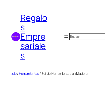
Saltar
al
Regalo
contenido
s
Empre
Buscar
sariale
s
Inicio
/
Herramientas
/ Set de Herramientas en Madera