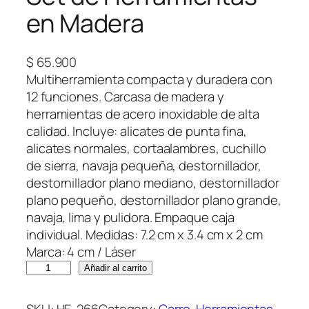
en Madera
$
65.900
Multiherramienta compacta y duradera con
12 funciones. Carcasa de madera y
herramientas de acero inoxidable de alta
calidad. Incluye: alicates de punta fina,
alicates normales, cortaalambres, cuchillo
de sierra, navaja pequeña, destornillador,
destornillador plano mediano, destornillador
plano pequeño, destornillador plano grande,
navaja, lima y pulidora. Empaque caja
individual. Medidas: 7.2 cm x 3.4 cm x 2 cm
Marca: 4 cm / Láser
S
Añadir al carrito
e
t
SKU:
HE-266
Category:
Carro
, 
Herramientas