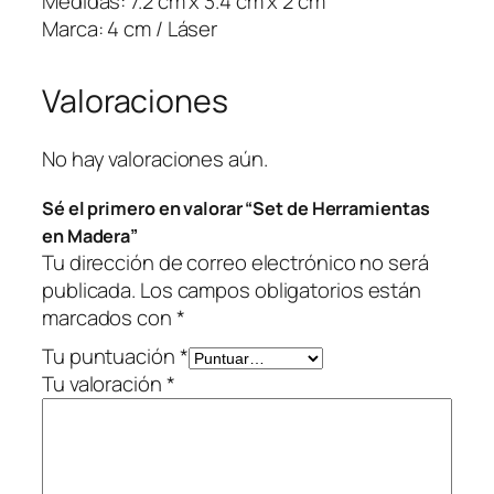
Medidas: 7.2 cm x 3.4 cm x 2 cm
d
Marca: 4 cm / Láser
e
r
Valoraciones
a
c
a
No hay valoraciones aún.
n
Sé el primero en valorar “Set de Herramientas
t
en Madera”
i
Tu dirección de correo electrónico no será
d
publicada.
Los campos obligatorios están
a
marcados con
*
d
Tu puntuación
*
Tu valoración
*