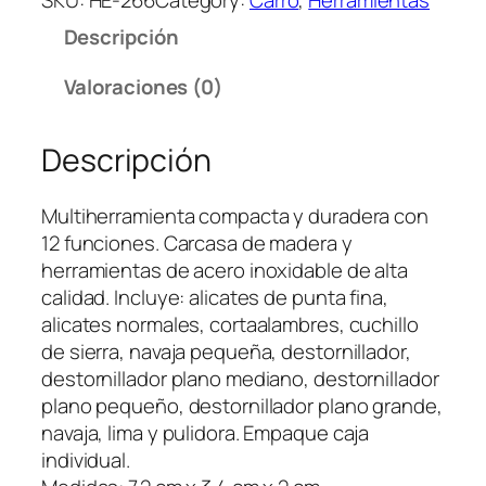
d
Descripción
e
H
Valoraciones (0)
e
r
Descripción
r
a
m
Multiherramienta compacta y duradera con
i
12 funciones. Carcasa de madera y
e
herramientas de acero inoxidable de alta
n
calidad. Incluye: alicates de punta fina,
t
alicates normales, cortaalambres, cuchillo
a
de sierra, navaja pequeña, destornillador,
s
destornillador plano mediano, destornillador
e
plano pequeño, destornillador plano grande,
n
navaja, lima y pulidora. Empaque caja
M
individual.
a