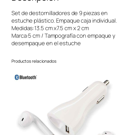
o
r
Set de destornilladores de 9 piezas en
n
estuche plástico. Empaque caja individual.
i
Medidas:13.5 cm x7.5 cm x 2 cm
l
Marca:5 cm / Tampografía con empaque y
l
desempaque en el estuche
a
d
Productos relacionados
o
r
e
s
D
i
p
l
o
c