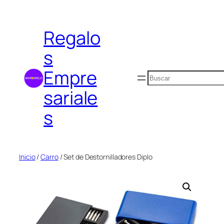
Saltar
al
Regalo
contenido
s
Empre
Buscar
sariale
s
Inicio
/
Carro
/ Set de Destornilladores Diplo