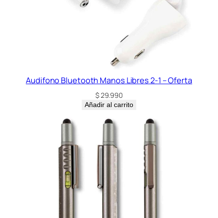
a
n
t
i
d
a
d
Audifono Bluetooth Manos Libres 2-1 – Oferta
$
29.990
Añadir al carrito