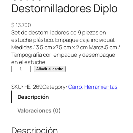
Destornilladores Diplo
$
13.700
Set de destornilladores de 9 piezas en
estuche plástico. Empaque caja individual.
Medidas:13.5 cm x7.5 cm x 2 cm Marca:5 cm /
Tampografía con empaque y desempaque
en el estuche
S
Añadir al carrito
e
t
SKU:
HE-269
Category:
Carro
, 
Herramientas
d
Descripción
e
D
Valoraciones (0)
e
s
Descripción
t