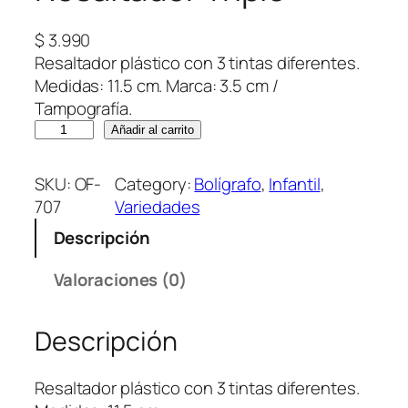
$
3.990
Resaltador plástico con 3 tintas diferentes.
Medidas: 11.5 cm. Marca: 3.5 cm /
Tampografía.
R
Añadir al carrito
e
s
SKU:
OF-
Category:
Bolígrafo
, 
Infantil
, 
a
707
Variedades
l
Descripción
t
a
Valoraciones (0)
d
o
Descripción
r
T
r
Resaltador plástico con 3 tintas diferentes.
i