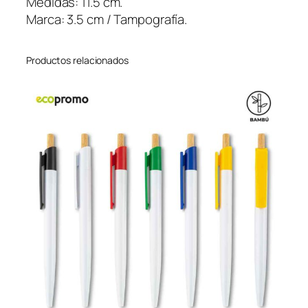
Medidas: 11.5 cm.
p
Marca: 3.5 cm / Tampografía.
l
e
Productos relacionados
c
a
n
t
i
d
a
d