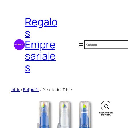
Saltar
al
Regalo
contenido
s
Empre
Buscar
sariale
s
Inicio
/
Bolígrafo
/ Resaltador Triple