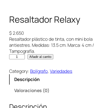
Resaltador Relaxy
$
2.650
Resaltador plástico de tinta, con mini bola
antiestres. Medidas: 13.5 cm. Marca: 4 cm /
Tampografía.
R
Añadir al carrito
e
s
Category:
Bolígrafo
, 
Variedades
a
Descripción
l
t
Valoraciones (0)
a
d
Descripción
o