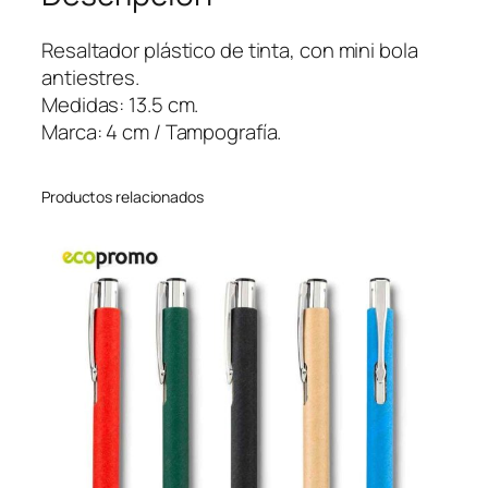
r
R
Resaltador plástico de tinta, con mini bola
e
antiestres.
l
Medidas: 13.5 cm.
a
Marca: 4 cm / Tampografía.
x
y
Productos relacionados
c
a
n
t
i
d
a
d