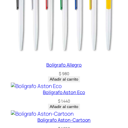
a
c
a
n
t
i
d
a
d
Bolígrafo Allegro
$
980
Añadir al carrito
Bolígrafo Aston Eco
$
1.440
Añadir al carrito
Bolígrafo Aston-Cartoon