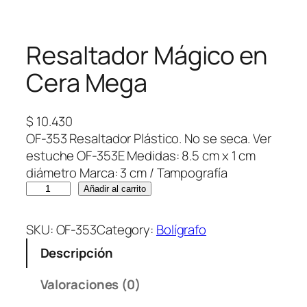
Resaltador Mágico en
Cera Mega
$
10.430
OF-353 Resaltador Plástico. No se seca. Ver
estuche OF-353E Medidas: 8.5 cm x 1 cm
diámetro Marca: 3 cm / Tampografía
R
Añadir al carrito
e
s
SKU:
OF-353
Category:
Bolígrafo
a
Descripción
l
t
Valoraciones (0)
a