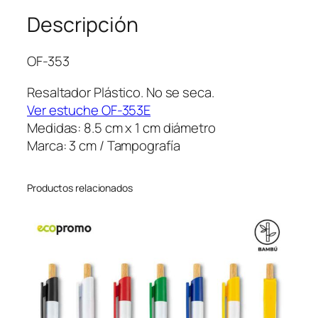
d
Descripción
o
r
M
OF-353
á
g
Resaltador Plástico. No se seca.
i
Ver estuche OF-353E
c
Medidas: 8.5 cm x 1 cm diámetro
o
Marca: 3 cm / Tampografía
e
n
Productos relacionados
C
e
r
a
M
e
g