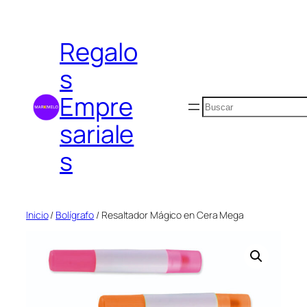
Saltar
al
Regalo
contenido
s
Empre
Buscar
sariale
s
Inicio
/
Bolígrafo
/ Resaltador Mágico en Cera Mega