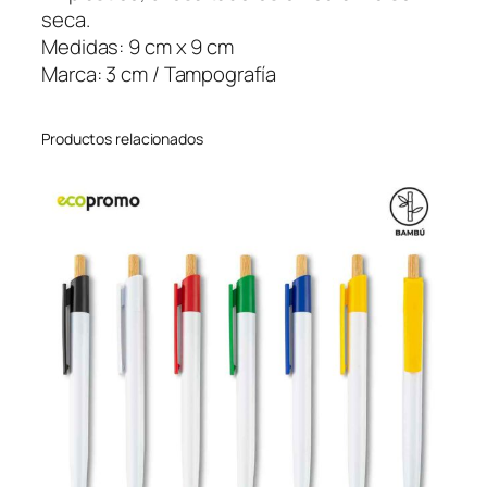
a
seca.
g
Medidas: 9 cm x 9 cm
i
Marca: 3 cm / Tampografía
c
o
Productos relacionados
d
e
c
e
r
a
T
r
i
a
n
g
u