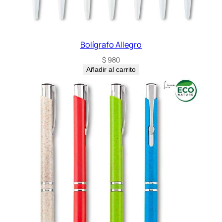
l
o
c
a
Bolígrafo Allegro
n
$
980
t
Añadir al carrito
i
d
a
d