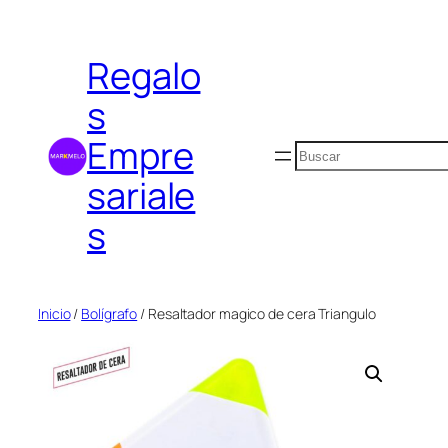
Saltar
al
Regalo
contenido
s
Empre
Buscar
sariale
s
Inicio
/
Bolígrafo
/ Resaltador magico de cera Triangulo