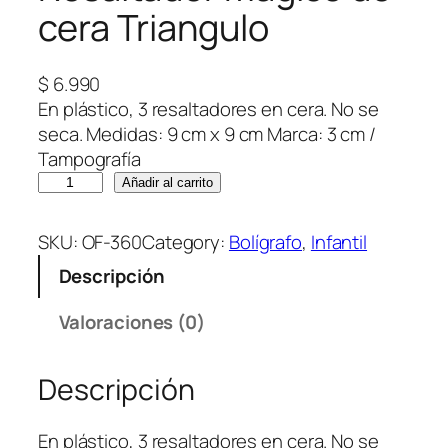
cera Triangulo
$
6.990
En plástico, 3 resaltadores en cera. No se
seca. Medidas: 9 cm x 9 cm Marca: 3 cm /
Tampografía
R
Añadir al carrito
e
s
SKU:
OF-360
Category:
Bolígrafo
, 
Infantil
a
Descripción
l
t
Valoraciones (0)
a
d
Descripción
o
r
m
En plástico, 3 resaltadores en cera. No se