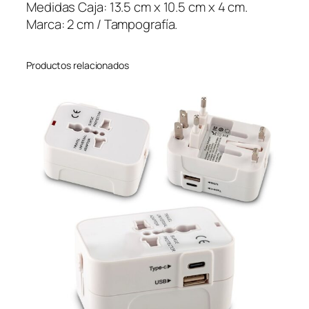
a
Medidas Caja: 13.5 cm x 10.5 cm x 4 cm.
n
Marca: 2 cm / Tampografía.
t
i
Productos relacionados
d
a
d