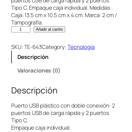
puertos USB de carga rápida y 2 puertos
Tipo C. Empaque caja individual. Medidas
Caja: 13.5 cm x 10.5 cm x 4 cm. Marca: 2 cm /
Tampografía.
P
Añadir al carrito
U
E
SKU:
TE-643
Category:
Tecnología
R
Descripción
T
O
Valoraciones (0)
U
S
Descripción
B
A
P
Puerto USB plástico con doble conexión: 2
E
puertos USB de carga rápida y 2 puertos
X
Tipo C.
c
Empaque caja individual.