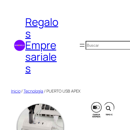
Saltar
al
Regalo
contenido
s
Empre
Buscar
sariale
s
Inicio
/
Tecnología
/ PUERTO USB APEX