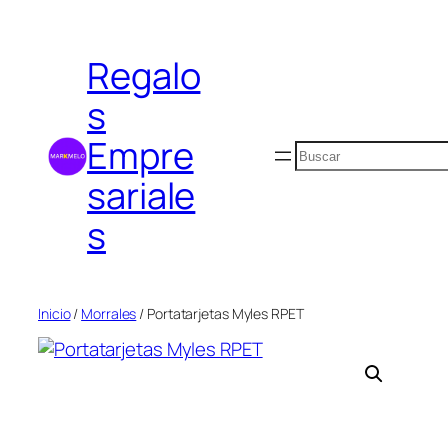
Saltar
al
Regalo
contenido
s
Empre
Buscar
sariale
s
Inicio
/
Morrales
/ Portatarjetas Myles RPET