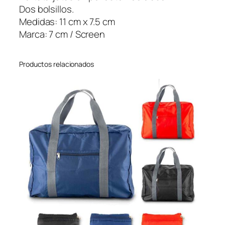
a
Dos bolsillos.
s
Medidas: 11 cm x 7.5 cm
M
Marca: 7 cm / Screen
y
l
Productos relacionados
e
s
R
P
E
T
c
a
n
t
i
d
a