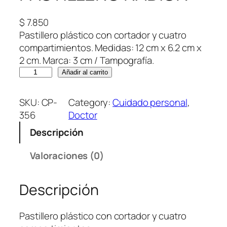
$
7.850
Pastillero plástico con cortador y cuatro
compartimientos. Medidas: 12 cm x 6.2 cm x
2 cm. Marca: 3 cm / Tampografía.
P
Añadir al carrito
A
S
SKU:
CP-
Category:
Cuidado personal
, 
T
356
Doctor
I
Descripción
L
L
Valoraciones (0)
E
R
Descripción
O
R
A
Pastillero plástico con cortador y cuatro
D