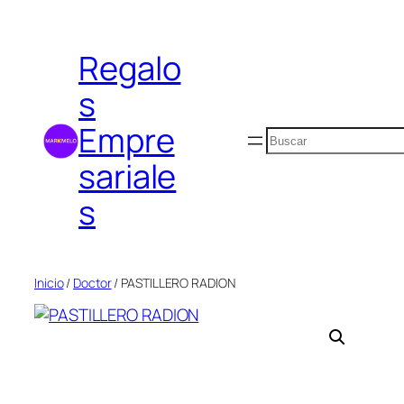
Saltar
al
Regalo
contenido
s
Empre
Buscar
sariale
s
Inicio
/
Doctor
/ PASTILLERO RADION