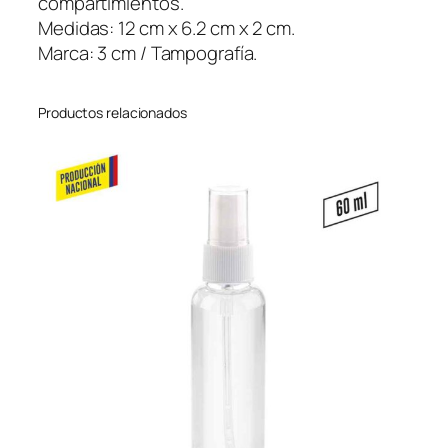
compartimientos.
I
Medidas: 12 cm x 6.2 cm x 2 cm.
O
Marca: 3 cm / Tampografía.
N
c
Productos relacionados
a
n
t
i
d
a
d