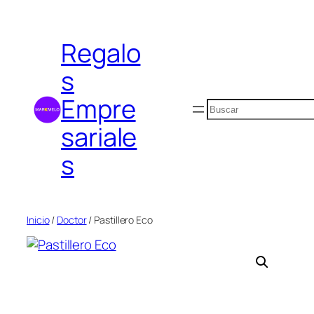
Saltar
al
Regalo
contenido
s
Empre
Buscar
sariale
s
Inicio
/
Doctor
/ Pastillero Eco