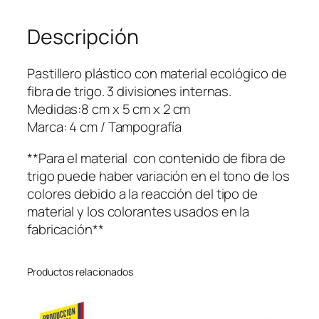
r
Descripción
o
E
c
Pastillero plástico con material ecológico de
o
fibra de trigo. 3 divisiones internas.
c
Medidas:8 cm x 5 cm x 2 cm
a
Marca: 4 cm / Tampografía
n
t
**Para el material con contenido de fibra de
i
trigo puede haber variación en el tono de los
d
colores debido a la reacción del tipo de
a
material y los colorantes usados en la
d
fabricación**
Productos relacionados