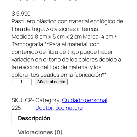
$
5.990
Pastillero plástico con material ecológico de
fibra de trigo. 3 divisiones internas.
Medidas:8 cm x 5 cm x 2 cm Marca: 4 cm /
Tampografía **Para el material con
contenido de fibra de trigo puede haber
variación en el tono de los colores debido a
la reacción del tipo de material y los
colorantes usados en la fabricación**
P
Añadir al carrito
a
s
SKU:
CP-
Category:
Cuidado personal
, 
t
225
Doctor
, 
Eco nature
i
Descripción
l
l
Valoraciones (0)
e