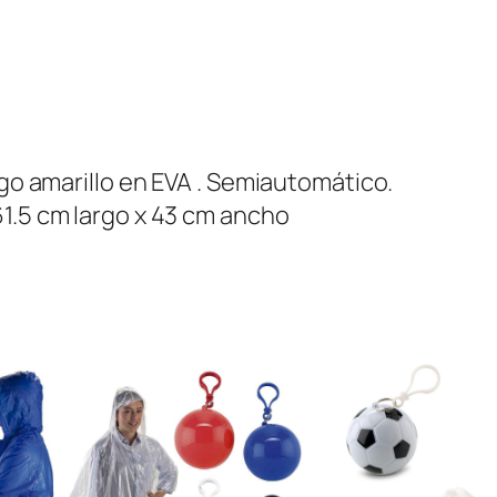
a
2
7
"
c
ngo amarillo en EVA . Semiautomático.
a
61.5 cm largo x 43 cm ancho
n
t
i
d
a
d