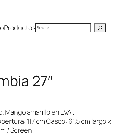
Buscar
io
Productos
mbia 27″
co. Mango amarillo en EVA .
ertura: 117 cm Casco: 61.5 cm largo x
cm / Screen