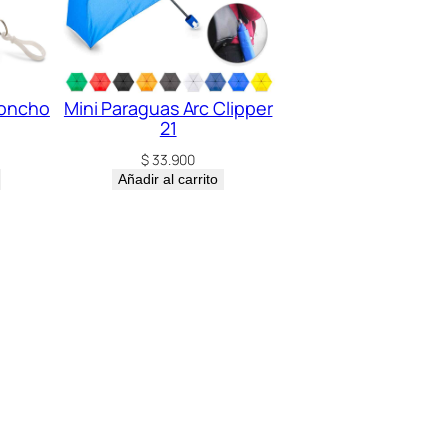
Poncho
Mini Paraguas Arc Clipper
21
$
33.900
Añadir al carrito