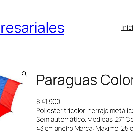
resariales
Inic
Paraguas Colo
$
41.900
Poliéster tricolor, herraje metáli
Semiautomático. Medidas: 27” Cob
43 cm ancho Marca: Maximo: 25 