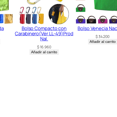
a
d
da
Bolso Compacto con
Bolso Venecia Nac
Carabinero(Ver LL-49)Prod
$
34.200
Nal.
Añadir al carrito
$
16.960
Añadir al carrito