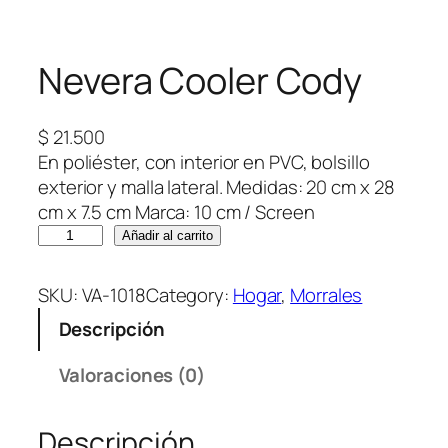
Nevera Cooler Cody
$
21.500
En poliéster, con interior en PVC, bolsillo
exterior y malla lateral. Medidas: 20 cm x 28
cm x 7.5 cm Marca: 10 cm / Screen
N
Añadir al carrito
e
v
SKU:
VA-1018
Category:
Hogar
, 
Morrales
e
Descripción
r
a
Valoraciones (0)
C
o
Descripción
o