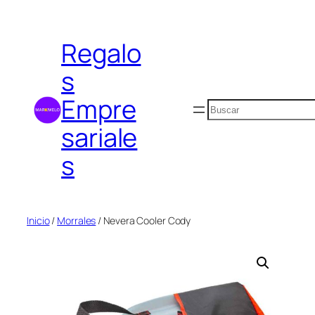
Saltar
al
Regalo
contenido
s
Empre
Buscar
sariale
s
Inicio
/
Morrales
/ Nevera Cooler Cody