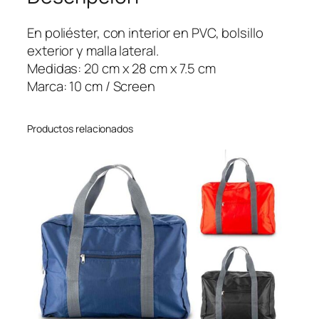
l
e
En poliéster, con interior en PVC, bolsillo
r
exterior y malla lateral.
C
Medidas: 20 cm x 28 cm x 7.5 cm
o
Marca: 10 cm / Screen
d
y
Productos relacionados
c
a
n
t
i
d
a
d