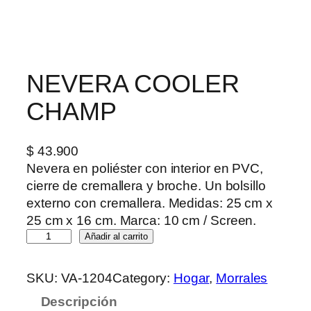
NEVERA COOLER
CHAMP
$
43.900
Nevera en poliéster con interior en PVC,
cierre de cremallera y broche. Un bolsillo
externo con cremallera. Medidas: 25 cm x
25 cm x 16 cm. Marca: 10 cm / Screen.
N
Añadir al carrito
E
V
SKU:
VA-1204
Category:
Hogar
, 
Morrales
E
Descripción
R