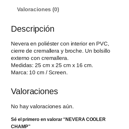
A
Valoraciones (0)
C
O
O
Descripción
L
E
Nevera en poliéster con interior en PVC,
R
cierre de cremallera y broche. Un bolsillo
C
externo con cremallera.
H
Medidas: 25 cm x 25 cm x 16 cm.
A
Marca: 10 cm / Screen.
M
P
Valoraciones
c
a
n
No hay valoraciones aún.
t
Sé el primero en valorar “NEVERA COOLER
i
CHAMP”
d