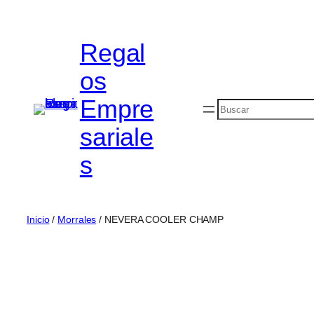
Saltar
al
Regal
contenido
os
Empre
Buscar
sariale
s
Inicio
/
Morrales
/ NEVERA COOLER CHAMP