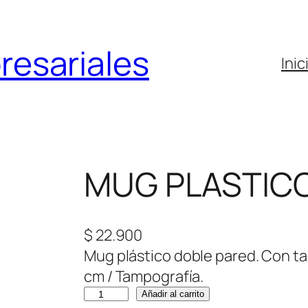
resariales
Inic
MUG PLASTIC
$
22.900
Mug plástico doble pared. Con tap
cm / Tampografía.
M
Añadir al carrito