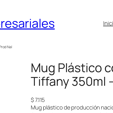
resariales
Inic
Prod Nal
Mug Plástico 
Tiffany 350ml 
$
7.115
Mug plástico de producción nacio