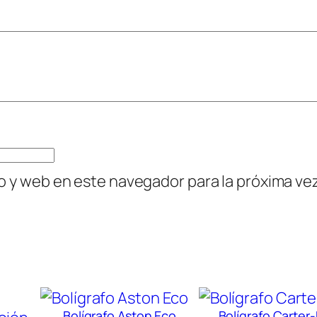
c
a
n
t
i
d
a
d
o y web en este navegador para la próxima v
Bolígrafo Aston Eco
Bolígrafo Carter