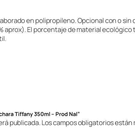
n
y
aborado en polipropileno. Opcional con o sin 
3
0% aprox). El porcentaje de material ecológic
5
il.
0
m
l
–
P
r
o
d
N
chara Tiffany 350ml – Prod Nal”
a
erá publicada.
Los campos obligatorios están
l