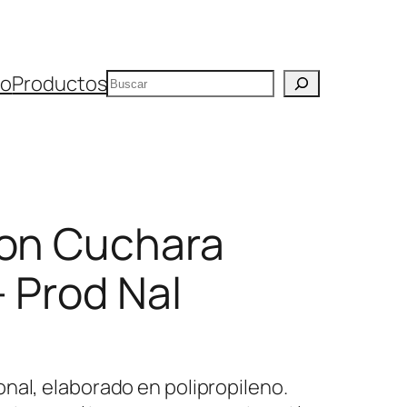
Buscar
io
Productos
con Cuchara
– Prod Nal
nal, elaborado en polipropileno.