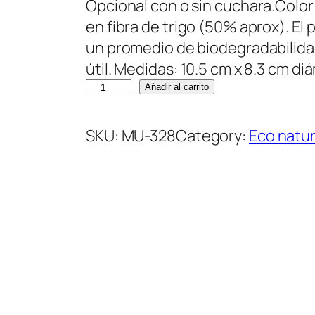
Opcional con o sin cuchara.Color
en fibra de trigo (50% aprox). El
un promedio de biodegradabilidad
útil. Medidas: 10.5 cm x 8.3 cm d
M
Añadir al carrito
u
g
SKU:
MU-328
Category:
Eco natu
P
l
á
s
t
i
c
o