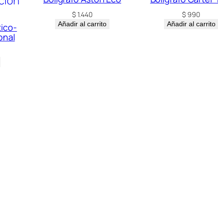
$
1.440
$
990
Añadir al carrito
Añadir al carrito
tico-
onal