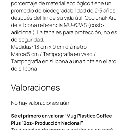
f
porcentaje de material ecológico tiene un
e
promedio de biodegradabilidad de 2-3 años
e
después del fin de su vida útil. Opcional: Aro
P
de silicona referencia MU-62AS (costo
l
adicional). La tapa es para protección, no es
u
de seguridad.
s
Medidas: 13 cm x 9 cm diámetro
1
Marca:5 cm / Tampografía en vaso /
2
Tampografía en silicona a una tinta en el aro
o
de silicona
z
-
Valoraciones
P
r
o
No hay valoraciones aún.
d
Sé el primero en valorar “Mug Plastico Coffee
u
Plus 12oz- Producción Nacional”
c