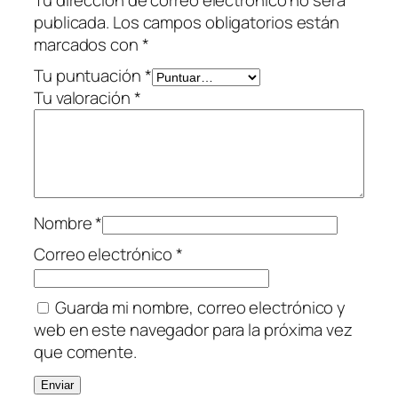
Tu dirección de correo electrónico no será
c
publicada.
Los campos obligatorios están
i
marcados con
*
ó
n
Tu puntuación
*
N
Tu valoración
*
a
c
i
o
n
Nombre
*
a
l
Correo electrónico
*
c
a
Guarda mi nombre, correo electrónico y
n
web en este navegador para la próxima vez
t
que comente.
i
d