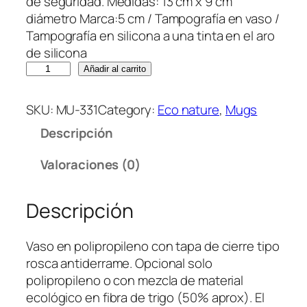
de seguridad. Medidas: 13 cm x 9 cm
diámetro Marca:5 cm / Tampografía en vaso /
Tampografía en silicona a una tinta en el aro
de silicona
M
Añadir al carrito
u
g
SKU:
MU-331
Category:
Eco nature
, 
Mugs
P
Descripción
l
a
Valoraciones (0)
s
t
Descripción
i
c
o
Vaso en polipropileno con tapa de cierre tipo
C
rosca antiderrame. Opcional solo
o
polipropileno o con mezcla de material
f
ecológico en fibra de trigo (50% aprox). El