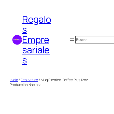
Saltar
al
Regalo
contenido
s
Empre
Buscar
sariale
s
Inicio
/
Eco nature
/ Mug Plastico Coffee Plus 12oz-
Producción Nacional