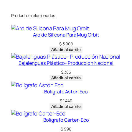
a
d
Productos relacionados
Aro de Silicona Para Mug Orbit
$
3.900
Añadir al carrito
Bajalenguas Plástico- Producción Nacional
$
385
Añadir al carrito
Bolígrafo Aston Eco
$
1.440
Añadir al carrito
Bolígrafo Carter-Eco
$
990