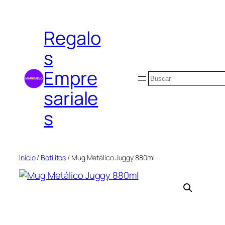
Saltar
al
Regalo
contenido
s
Empre
Buscar
sariale
s
Inicio
/
Botilitos
/ Mug Metálico Juggy 880ml