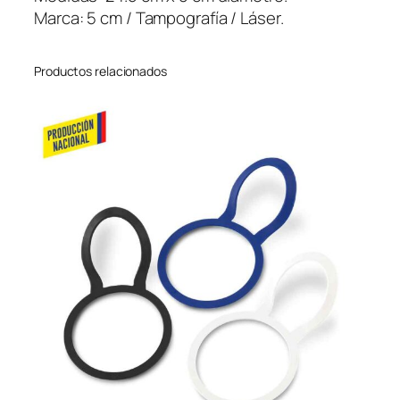
m
Marca: 5 cm / Tampografía / Láser.
l
c
Productos relacionados
a
n
t
i
d
a
d