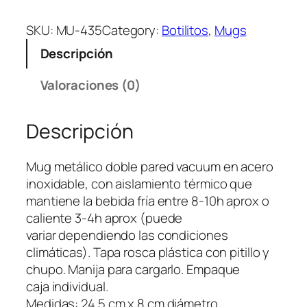
u
g
SKU:
MU-435
Category:
Botilitos
, 
Mugs
M
Descripción
e
t
Valoraciones (0)
á
l
Descripción
i
c
o
Mug metálico doble pared vacuum en acero
J
inoxidable, con aislamiento térmico que
u
mantiene la bebida fría entre 8-10h aprox o
g
caliente 3-4h aprox (puede
g
variar dependiendo las condiciones
y
climáticas). Tapa rosca plástica con pitillo y
8
chupo. Manija para cargarlo. Empaque
8
caja individual.
0
Medidas: 24.5 cm x 8 cm diámetro.