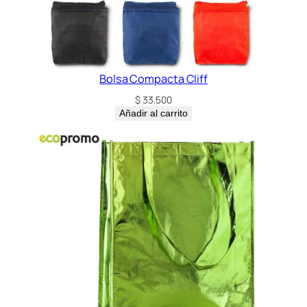
a
n
t
i
d
Bolsa Compacta Cliff
a
$
33.500
d
Añadir al carrito