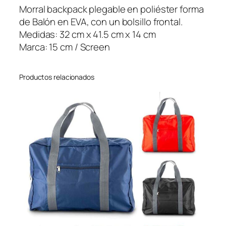
p
Morral backpack plegable en poliéster forma
a
de Balón en EVA, con un bolsillo frontal.
c
Medidas: 32 cm x 41.5 cm x 14 cm
k
Marca: 15 cm / Screen
S
o
Productos relacionados
c
c
e
r
–
O
f
e
r
t
a
c