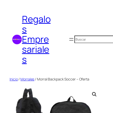
Saltar
al
Regalo
contenido
s
Empre
Buscar
sariale
s
Inicio
/
Morrales
/ Morral Backpack Soccer – Oferta