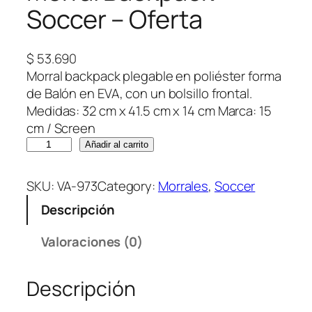
Soccer – Oferta
$
53.690
Morral backpack plegable en poliéster forma
de Balón en EVA, con un bolsillo frontal.
Medidas: 32 cm x 41.5 cm x 14 cm Marca: 15
cm / Screen
M
Añadir al carrito
o
r
SKU:
VA-973
Category:
Morrales
, 
Soccer
r
Descripción
a
l
Valoraciones (0)
B
a
Descripción
c
k