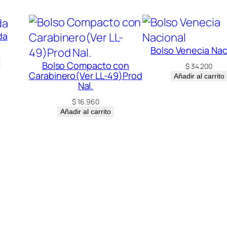
d
a
d
da
Bolso Venecia Nac
Bolso Compacto con
$
34.200
Carabinero(Ver LL-49)Prod
Añadir al carrito
Nal.
$
16.960
Añadir al carrito