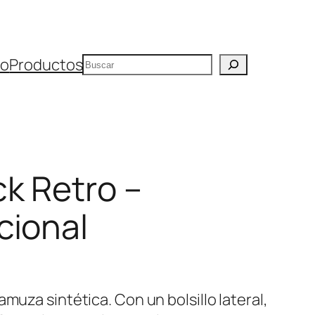
Buscar
io
Productos
k Retro –
cional
muza sintética. Con un bolsillo lateral,