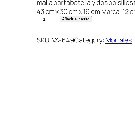
malla portabotella y dos bolsillo
43 cm x 30 cm x 16 cm Marca: 12 
M
Añadir al carrito
o
r
SKU:
VA-649
Category:
Morrales
r
a
l
B
a
c
k
p
a
c