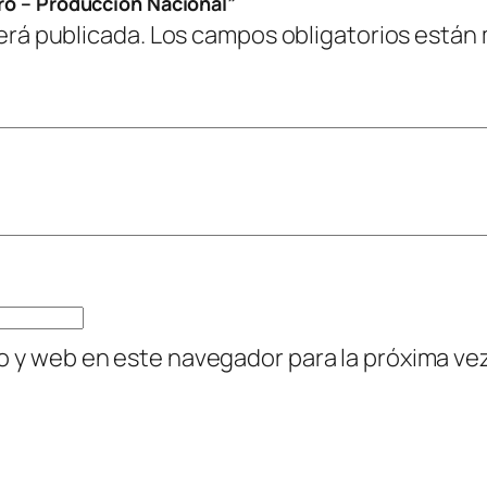
tro – Produccion Nacional”
o
erá publicada.
Los campos obligatorios están
n
N
a
c
i
o
n
a
l
c
o y web en este navegador para la próxima v
a
n
t
i