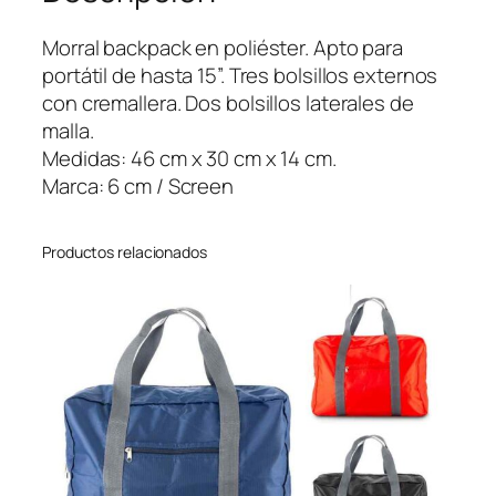
k
p
Morral backpack en poliéster. Apto para
a
portátil de hasta 15”. Tres bolsillos externos
c
con cremallera. Dos bolsillos laterales de
k
malla.
K
Medidas: 46 cm x 30 cm x 14 cm.
a
Marca: 6 cm / Screen
l
l
Productos relacionados
i
s
t
o
c
a
n
t
i