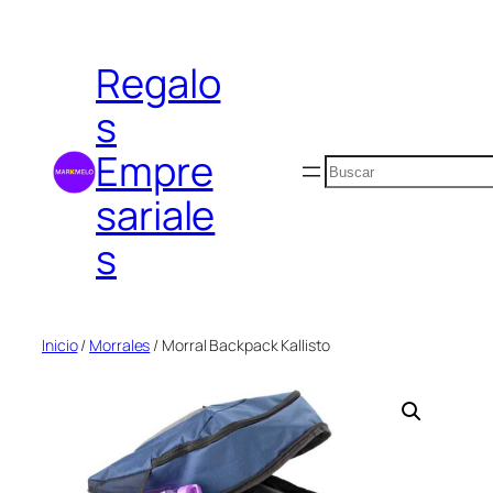
Saltar
al
Regalo
contenido
s
Empre
Buscar
sariale
s
Inicio
/
Morrales
/ Morral Backpack Kallisto