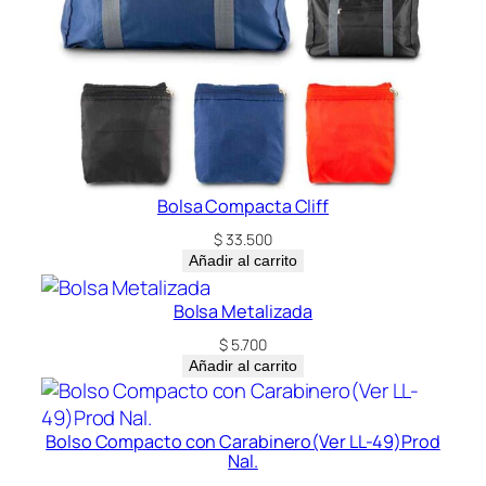
d
a
d
Bolsa Compacta Cliff
$
33.500
Añadir al carrito
Bolsa Metalizada
$
5.700
Añadir al carrito
Bolso Compacto con Carabinero(Ver LL-49)Prod
Nal.