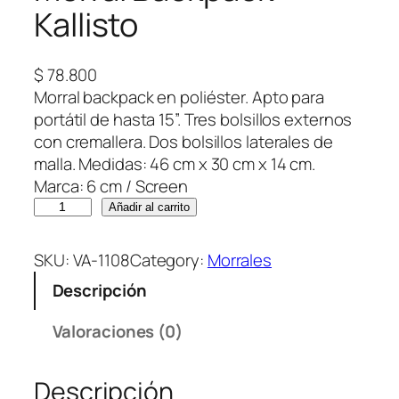
Kallisto
$
78.800
Morral backpack en poliéster. Apto para
portátil de hasta 15”. Tres bolsillos externos
con cremallera. Dos bolsillos laterales de
malla. Medidas: 46 cm x 30 cm x 14 cm.
Marca: 6 cm / Screen
M
Añadir al carrito
o
r
SKU:
VA-1108
Category:
Morrales
r
Descripción
a
l
Valoraciones (0)
B
a
Descripción
c