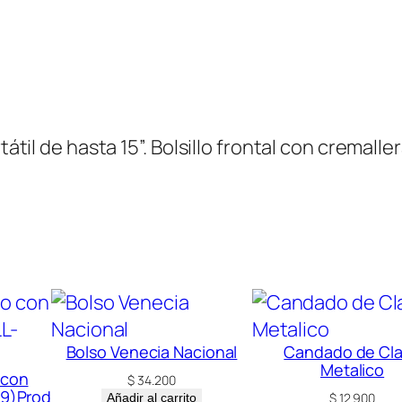
h
e
s
t
c
átil de hasta 15”. Bolsillo frontal con cremaller
a
n
t
i
d
a
d
Bolso Venecia Nacional
Candado de Cl
Metalico
 con
$
34.200
49)Prod
$
12.900
Añadir al carrito