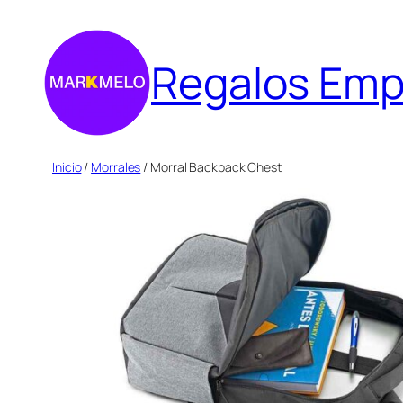
Saltar
al
Regalos Emp
contenido
Inicio
/
Morrales
/ Morral Backpack Chest