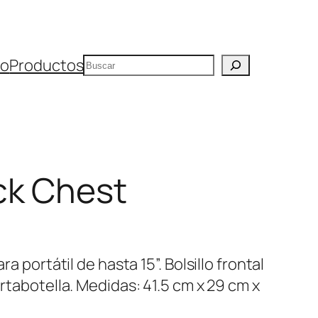
Buscar
io
Productos
ck Chest
ra portátil de hasta 15”. Bolsillo frontal
ortabotella. Medidas: 41.5 cm x 29 cm x