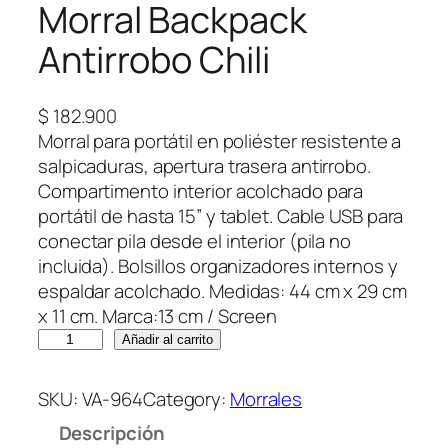
Morral Backpack
Antirrobo Chili
$
182.900
Morral para portátil en poliéster resistente a
salpicaduras, apertura trasera antirrobo.
Compartimento interior acolchado para
portátil de hasta 15” y tablet. Cable USB para
conectar pila desde el interior (pila no
incluida). Bolsillos organizadores internos y
espaldar acolchado. Medidas: 44 cm x 29 cm
x 11 cm. Marca:13 cm / Screen
M
Añadir al carrito
o
r
SKU:
VA-964
Category:
Morrales
r
Descripción
a