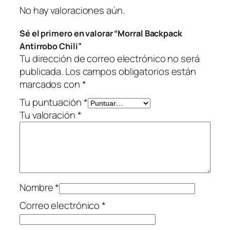
C
No hay valoraciones aún.
h
Sé el primero en valorar “Morral Backpack
i
Antirrobo Chili”
l
Tu dirección de correo electrónico no será
i
publicada.
Los campos obligatorios están
c
marcados con
*
a
n
Tu puntuación
*
t
Tu valoración
*
i
d
a
d
Nombre
*
Correo electrónico
*