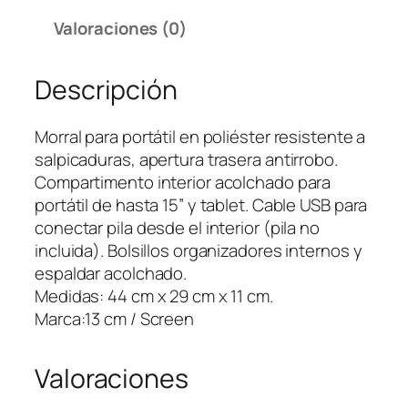
l
Valoraciones (0)
B
a
Descripción
c
k
p
Morral para portátil en poliéster resistente a
a
salpicaduras, apertura trasera antirrobo.
c
Compartimento interior acolchado para
k
portátil de hasta 15” y tablet. Cable USB para
A
conectar pila desde el interior (pila no
n
incluida). Bolsillos organizadores internos y
t
espaldar acolchado.
i
Medidas: 44 cm x 29 cm x 11 cm.
r
Marca:13 cm / Screen
r
o
Valoraciones
b
o