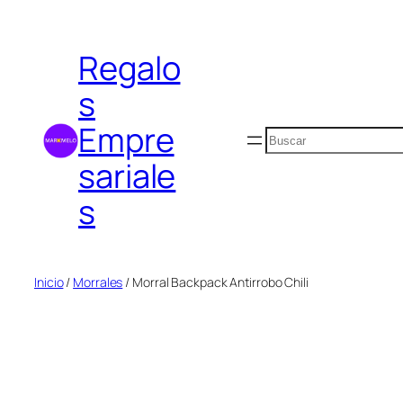
Saltar
al
Regalo
contenido
s
Empre
Buscar
sariale
s
Inicio
/
Morrales
/ Morral Backpack Antirrobo Chili