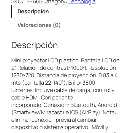
SKU:
TE-665
Category:
Tecnología
i
Descripción
P
r
Valoraciones (0)
o
y
Descripción
e
c
t
Mini proyector LCD plástico. Pantalla LCD de
o
2”. Relación de contrast: 1000:1. Resolución:
r
1280×720. Distancia de proyección: 0.83 a 4
L
mts (pantalla 22-140”). Brillo: 3800
C
lúmenes. Incluye cable de carga, control y
D
cable HDMI. Con parlante
c
incorporado. Conexión: Bluetooth, Android
a
(Smartview/Miracast) e IOS (AirPlay). Nota:
n
eliminar conexión previa al cambiar
t
dispositivo o sistema operativo. Móvil y
i