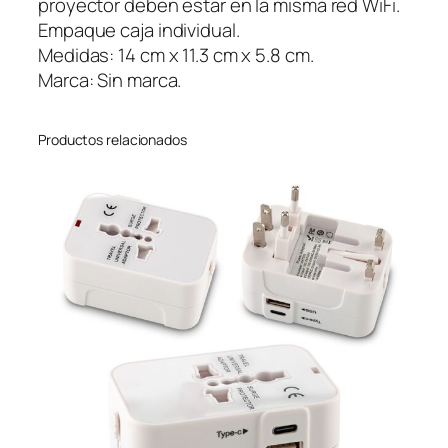
proyector deben estar en la misma red WiFi.
d
Empaque caja individual.
a
Medidas: 14 cm x 11.3 cm x 5.8 cm.
d
Marca: Sin marca.
Productos relacionados