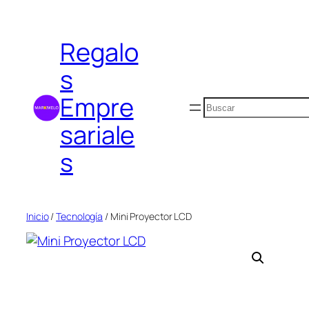
Saltar
al
Regalo
contenido
s
Empre
Buscar
sariale
s
Inicio
/
Tecnología
/ Mini Proyector LCD