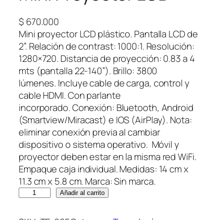
$
670.000
Mini proyector LCD plástico. Pantalla LCD de
2”. Relación de contrast: 1000:1. Resolución:
1280×720. Distancia de proyección: 0.83 a 4
mts (pantalla 22-140”). Brillo: 3800
lúmenes. Incluye cable de carga, control y
cable HDMI. Con parlante
incorporado. Conexión: Bluetooth, Android
(Smartview/Miracast) e IOS (AirPlay). Nota:
eliminar conexión previa al cambiar
dispositivo o sistema operativo. Móvil y
proyector deben estar en la misma red WiFi.
Empaque caja individual. Medidas: 14 cm x
11.3 cm x 5.8 cm. Marca: Sin marca.
M
Añadir al carrito
i
n