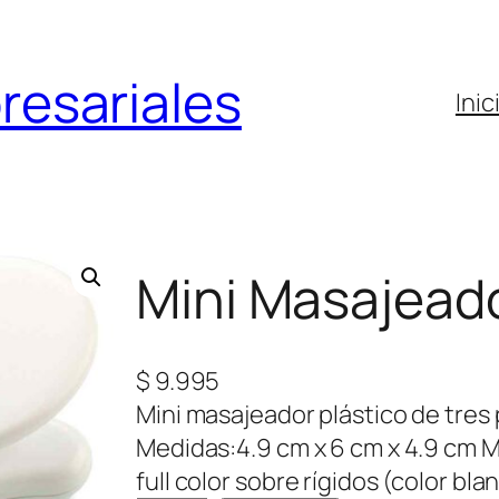
resariales
Inic
Mini Masajeado
$
9.995
Mini masajeador plástico de tres
Medidas:4.9 cm x 6 cm x 4.9 cm Ma
full color sobre rígidos (color b