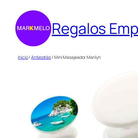
Saltar
al
Regalos Emp
contenido
Inicio
/
Antiestrès
/ Mini Masajeador Marilyn