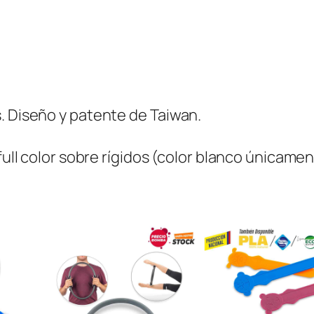
a
r
i
l
y
. Diseño y patente de Taiwan.
n
c
 full color sobre rígidos (color blanco únicame
a
n
t
i
d
a
d