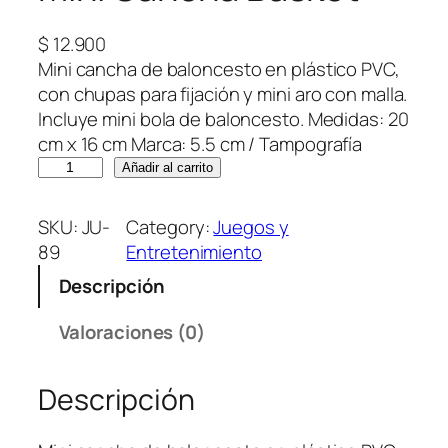
$
12.900
Mini cancha de baloncesto en plástico PVC,
con chupas para fijación y mini aro con malla.
Incluye mini bola de baloncesto. Medidas: 20
cm x 16 cm Marca: 5.5 cm / Tampografía
M
Añadir al carrito
i
n
SKU:
JU-
Category:
Juegos y
i
89
Entretenimiento
C
Descripción
a
n
Valoraciones (0)
c
h
Descripción
a
B
á