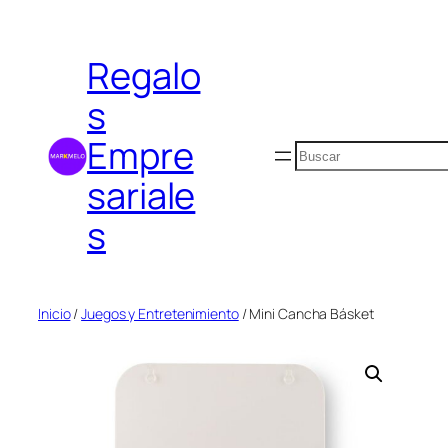
Saltar
al
Regalo
contenido
s
Empre
Buscar
sariale
s
Inicio
/
Juegos y Entretenimiento
/ Mini Cancha Básket