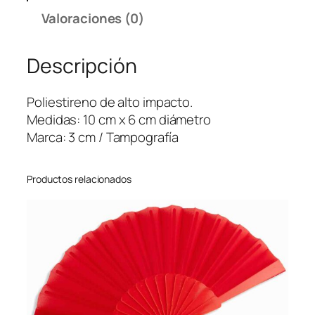
o
Valoraciones (0)
m
e
Descripción
t
r
o
Poliestireno de alto impacto.
T
Medidas: 10 cm x 6 cm diámetro
r
Marca: 3 cm / Tampografía
i
a
Productos relacionados
n
g
u
l
a
r
–
P