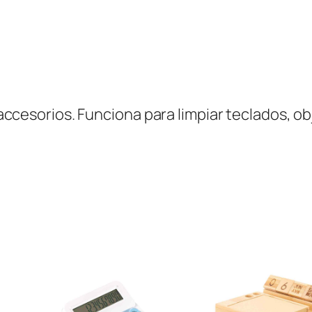
L
A
U
T
U
 3 accesorios. Funciona para limpiar teclados, 
S
c
a
n
t
i
d
a
d