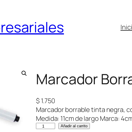
resariales
Inic
Marcador Borr
$
1.750
Marcador borrable tinta negra, co
Medida: 11cm de largo Marca: 4c
M
Añadir al carrito