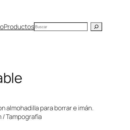
Buscar
io
Productos
able
n almohadilla para borrar e imán.
m / Tampografìa