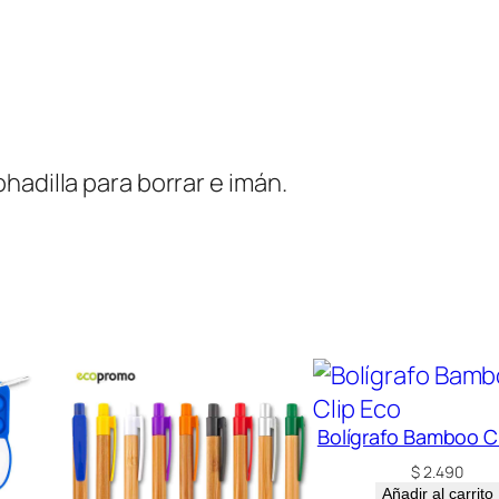
c
a
n
t
i
hadilla para borrar e imán.
d
a
d
Bolígrafo Bamboo C
$
2.490
Añadir al carrito