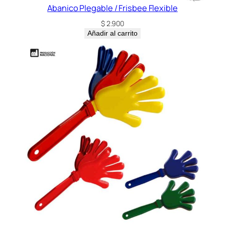
i
Abanico Plegable / Frisbee Flexible
o
$
2.900
n
Añadir al carrito
a
l
)
c
a
n
t
i
d
a
d