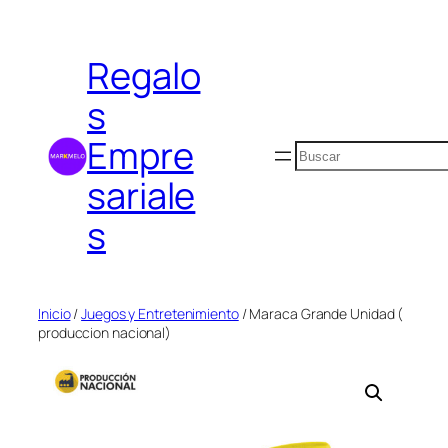
Saltar
al
Regalo
contenido
s
Empre
Buscar
sariale
s
Inicio
/
Juegos y Entretenimiento
/ Maraca Grande Unidad (
produccion nacional)