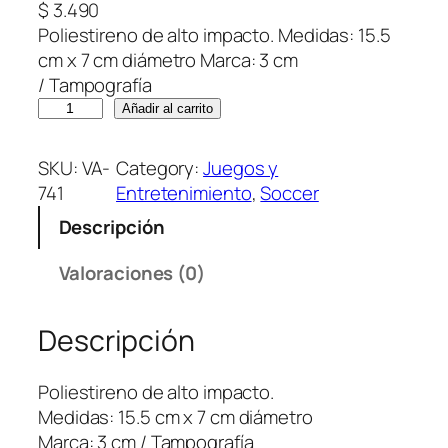
$
3.490
Poliestireno de alto impacto. Medidas: 15.5
cm x 7 cm diámetro Marca: 3 cm
/ Tampografía
M
Añadir al carrito
a
r
SKU:
VA-
Category:
Juegos y
a
741
Entretenimiento
, 
Soccer
c
Descripción
a
G
Valoraciones (0)
r
a
Descripción
n
d
e
Poliestireno de alto impacto.
U
Medidas: 15.5 cm x 7 cm diámetro
n
Marca: 3 cm / Tampografía