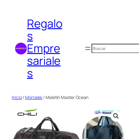
Saltar
al
Regalo
contenido
s
Empre
Buscar
sariale
s
Inicio
/
Morrales
/ Maletín Master Ocean