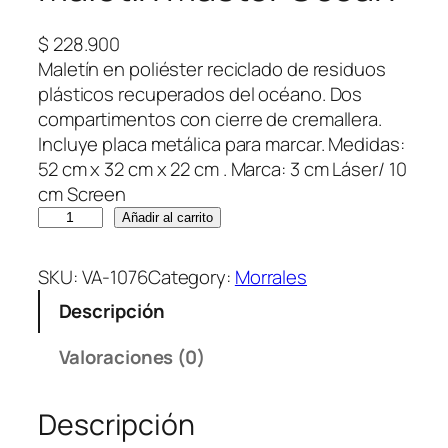
$
228.900
Maletín en poliéster reciclado de residuos
plásticos recuperados del océano. Dos
compartimentos con cierre de cremallera.
Incluye placa metálica para marcar. Medidas:
52 cm x 32 cm x 22 cm . Marca: 3 cm Láser/ 10
cm Screen
M
Añadir al carrito
a
l
SKU:
VA-1076
Category:
Morrales
e
Descripción
t
í
Valoraciones (0)
n
M
Descripción
a
s