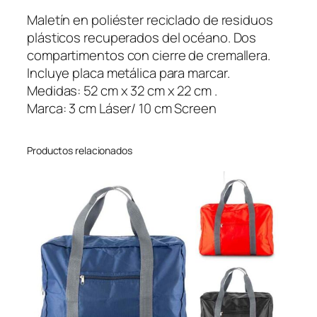
t
Maletín en poliéster reciclado de residuos
e
plásticos recuperados del océano. Dos
r
compartimentos con cierre de cremallera.
O
Incluye placa metálica para marcar.
c
Medidas: 52 cm x 32 cm x 22 cm .
e
Marca: 3 cm Láser/ 10 cm Screen
a
n
Productos relacionados
c
a
n
t
i
d
a
d