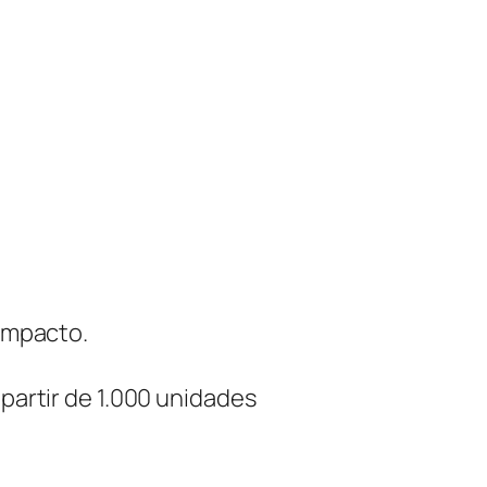
c
a
n
t
i
d
a
d
 impacto.
 partir de 1.000 unidades