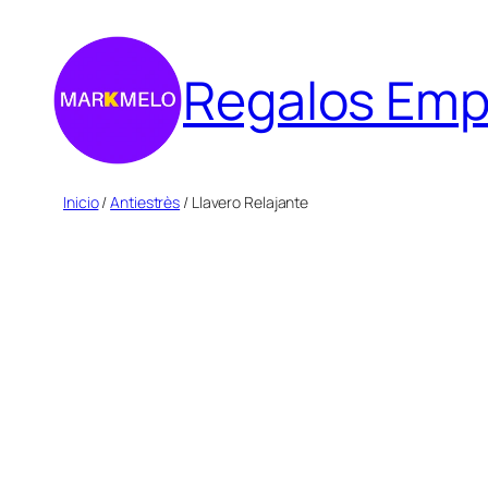
Saltar
al
Regalos Emp
contenido
Inicio
/
Antiestrès
/ Llavero Relajante