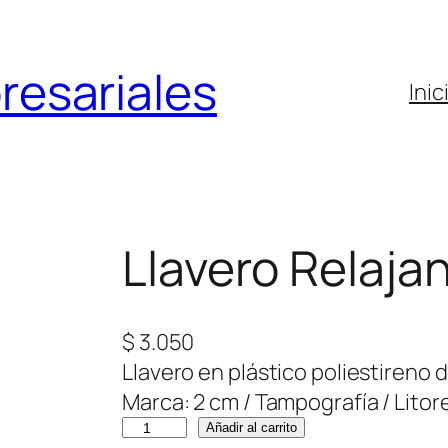
resariales
Inic
Llavero Relaja
$
3.050
Llavero en plástico poliestireno 
Marca: 2 cm / Tampografía / Litor
L
Añadir al carrito