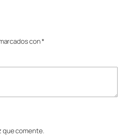
 marcados con
*
ez que comente.