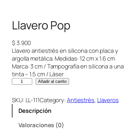
Llavero Pop
$
3.900
Llavero antiestrés en silicona con placa y
argolla metálica. Medidas: 12 cm x 1.6 cm
Marca: 3 cm / Tampografía en silicona a una
tinta – 1.5 cm / Láser
L
Añadir al carrito
l
a
SKU:
LL-111
Category:
Antiestrès
, 
Llaveros
v
Descripción
e
r
Valoraciones (0)
o
P