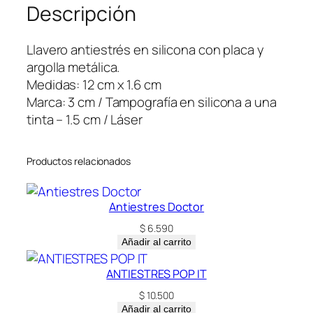
Descripción
o
p
c
Llavero antiestrés en silicona con placa y
a
argolla metálica.
n
Medidas: 12 cm x 1.6 cm
t
Marca: 3 cm / Tampografía en silicona a una
i
tinta – 1.5 cm / Láser
d
a
Productos relacionados
d
Antiestres Doctor
$
6.590
Añadir al carrito
ANTIESTRES POP IT
$
10.500
Añadir al carrito