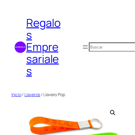
Saltar
al
Regalo
contenido
s
Empre
Buscar
sariale
s
Inicio
/
Llaveros
/ Llavero Pop