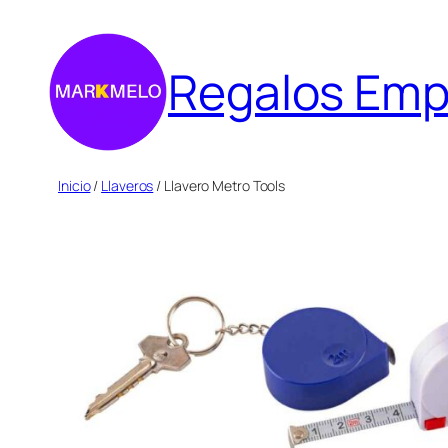
Saltar
al
Regalos Emp
contenido
Inicio
/
Llaveros
/ Llavero Metro Tools