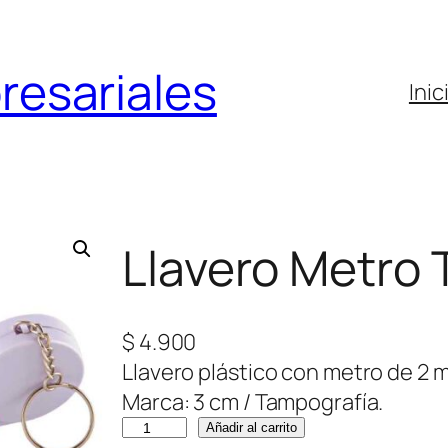
resariales
Inic
Llavero Metro 
$
4.900
Llavero plástico con metro de 2 m
Marca: 3 cm / Tampografía.
L
Añadir al carrito