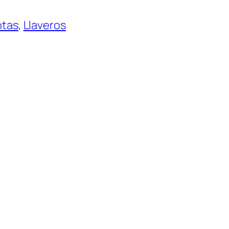
ntas
, 
Llaveros