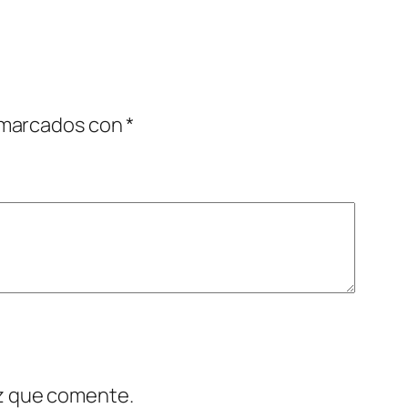
 marcados con
*
ez que comente.