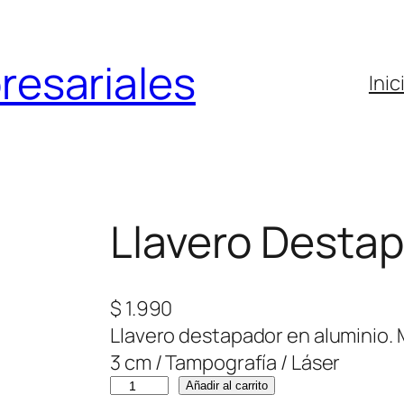
resariales
Inic
Llavero Destap
$
1.990
Llavero destapador en aluminio. M
3 cm / Tampografía / Láser
L
Añadir al carrito