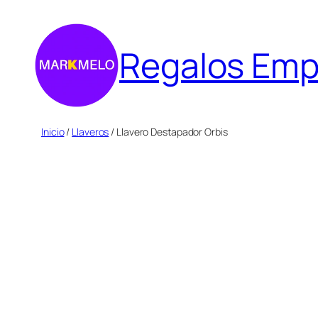
Saltar
al
Regalos Emp
contenido
Inicio
/
Llaveros
/ Llavero Destapador Orbis