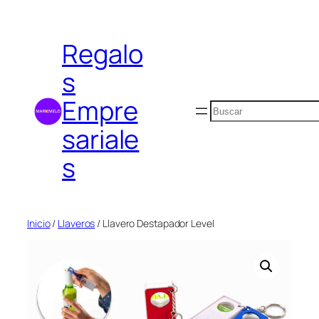
Saltar
al
Regalo
contenido
s
Empre
Buscar
sariale
s
Inicio
/
Llaveros
/ Llavero Destapador Level