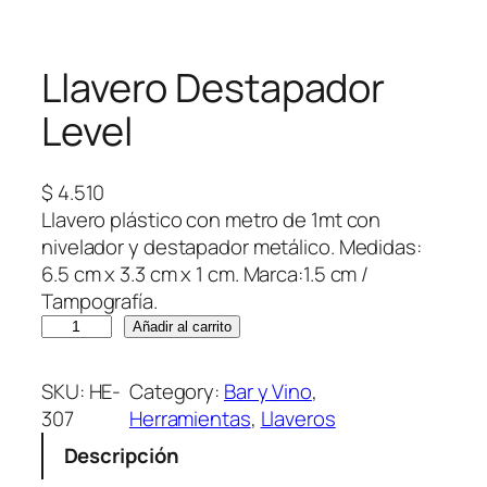
Llavero Destapador
Level
$
4.510
Llavero plástico con metro de 1mt con
nivelador y destapador metálico. Medidas:
6.5 cm x 3.3 cm x 1 cm. Marca:1.5 cm /
Tampografía.
L
Añadir al carrito
l
a
SKU:
HE-
Category:
Bar y Vino
, 
v
307
Herramientas
, 
Llaveros
e
Descripción
r