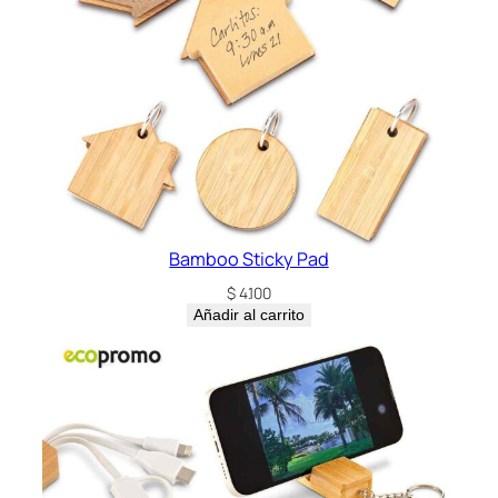
n
t
i
d
a
d
Bamboo Sticky Pad
$
4.100
Añadir al carrito