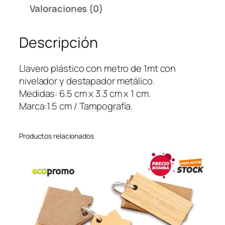
o
Valoraciones (0)
D
e
Descripción
s
t
a
Llavero plástico con metro de 1mt con
p
nivelador y destapador metálico.
a
Medidas: 6.5 cm x 3.3 cm x 1 cm.
d
Marca:1.5 cm / Tampografía.
o
r
Productos relacionados
L
e
v
e
l
c
a