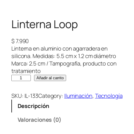
Linterna Loop
$
7.990
Linterna en aluminio con agarradera en
silicona. Medidas: 5.5 cm x 1.2 cm diámetro
Marca: 2.5 cm / Tampografía, producto con
tratamiento
L
Añadir al carrito
i
n
SKU:
IL-133
Category:
Iluminación
, 
Tecnología
t
Descripción
e
r
Valoraciones (0)
n
a