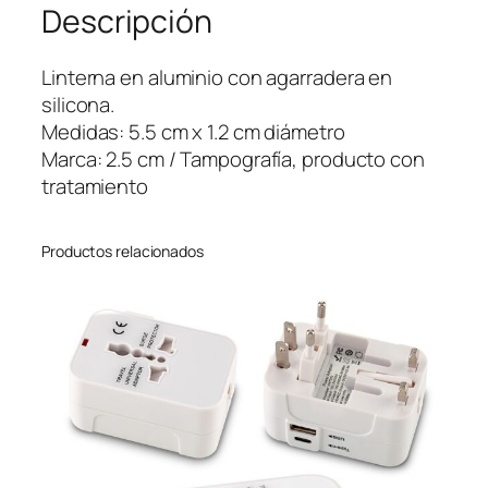
Descripción
L
o
o
Linterna en aluminio con agarradera en
p
silicona.
c
Medidas: 5.5 cm x 1.2 cm diámetro
a
Marca: 2.5 cm / Tampografía, producto con
n
tratamiento
t
i
Productos relacionados
d
a
d