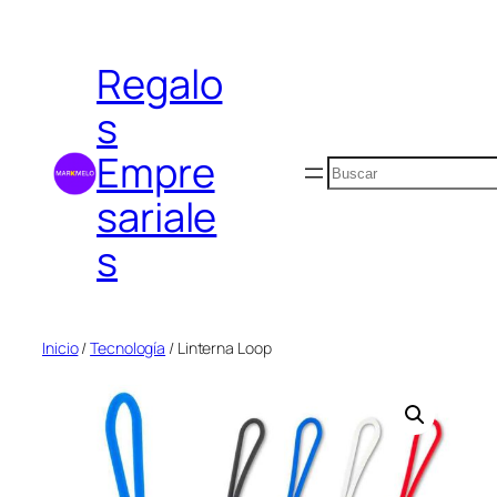
Saltar
al
Regalo
contenido
s
Empre
Buscar
sariale
s
Inicio
/
Tecnología
/ Linterna Loop