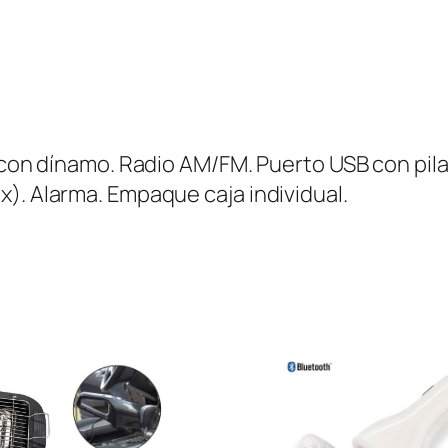
c
o
n
R
a
a, con dínamo. Radio AM/FM. Puerto USB con pi
d
). Alarma. Empaque caja individual.
i
o
c
a
n
t
i
d
a