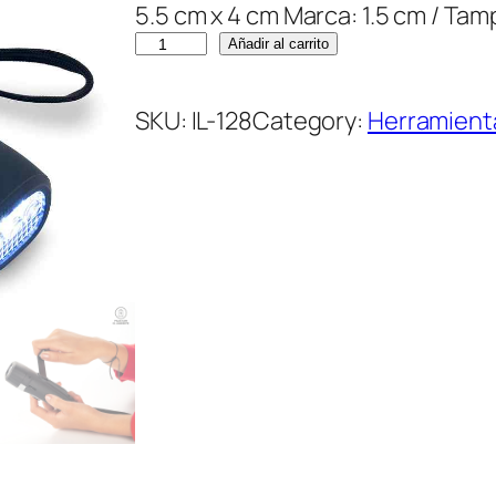
5.5 cm x 4 cm Marca: 1.5 cm / Tam
L
Añadir al carrito
i
n
SKU:
IL-128
Category:
Herramient
t
e
r
n
a
D
i
n
a
m
o