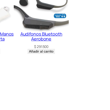
 Manos
Audifonos Bluetooth
rta
Aerobone
$
291.500
Añadir al carrito