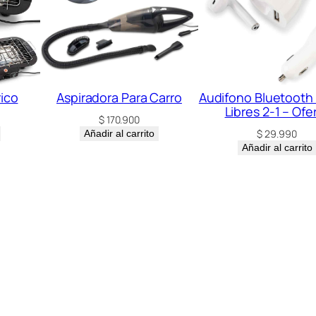
d
rico
Aspiradora Para Carro
Audifono Bluetooth
Libres 2-1 – Ofe
$
170.900
$
29.990
Añadir al carrito
Añadir al carrito